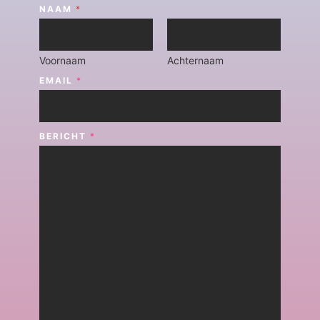
NAAM
*
Voornaam
Achternaam
EMAIL
*
BERICHT
*