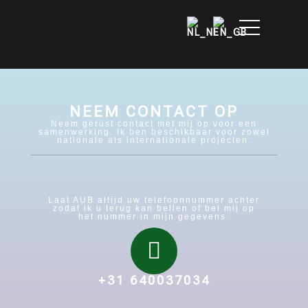
NEEM CONTACT OP
Neem gerust contact met mij op voor een
samenwerking. Ik ben beschikbaar voor zowel
nationale als internationale projecten.
Laat AUB altijd uw telefoonnummer achter
zodat ik u terug kan bellen of bel mij op
het nummer in mijn gegevens.
+31 640037034